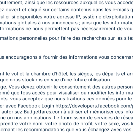
u autrement, ainsi que les ressources auxquelles vous accéde
ez ouvert et cliqué sur certains contenus dans les e-mails
ulier si disponibles votre adresse IP, système d’exploitation
mations globales à nos annonceurs ; ainsi que les informatio
nformations ne nous permettent pas nécessairement de vous
mations personnelles pour faire des recherches sur les site
s encourageons à fournir des informations vous concernant
 le vol et la chambre d’hôtel, les sièges, les départs et arr
que nous stockons en vue d’une future utilisation.
. Vous devez obtenir le consentement des autres personne
né que tous accès pour visualiser ou modifier les informatio
ants, vous acceptez que nous traitions ces données pour le
ter avec Facebook Login https://developers.facebook.com/
autorisez Budgetfares.com à utiliser et mémoriser ces inform
ligne ou nos applications. Le fournisseur de services de rés
rendre votre nom, votre photo de profil, votre sexe, vos li
oncernant les recommandations que vous échangez avec vos 