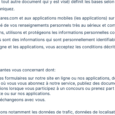
t tout autre document qui y est visé) définit les bases selo
niquez.
fares.com et aux applications mobiles (les applications) su
té de vos renseignements personnels très au sérieux et com
s, utilisons et protégeons les informations personnelles co
es sont des informations qui sont personnellement identifia
 ligne et les applications, vous acceptez les conditions déc
vantes vous concernant dont:
s formulaires sur notre site en ligne ou nos applications,
ns, où vous vous abonnez à notre service, publiez des docu
ns lorsque vous participez à un concours ou prenez part 
e ou sur nos applications.
 échangeons avec vous.
cations notamment les données de trafic, données de locali