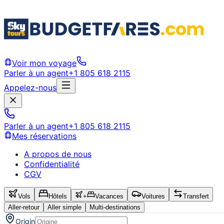
Voir mon voyage
Parler à un agent
+1 805 618 2115
Appelez-nous
Parler à un agent
+1 805 618 2115
Mes réservations
A propos de nous
Confidentialité
CGV
Vols
Hôtels
+
Vacances
Voitures
Transfert
Aller-retour
Aller simple
Multi-destinations
Origin