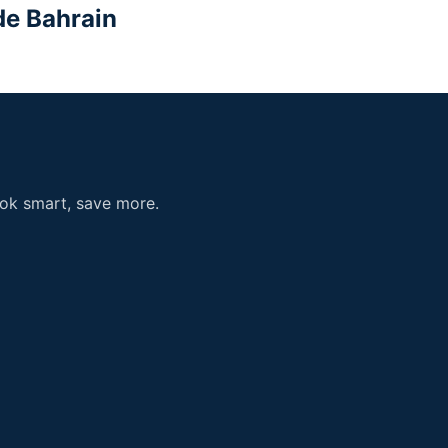
de
Bahrain
ook smart, save more.