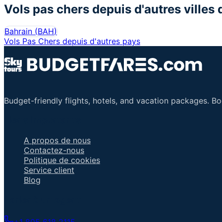
Vols pas chers depuis d'autres villes 
Bahrain
(
BAH
)
Vols Pas Chers depuis d'autres pays
Budget-friendly flights, hotels, and vacation packages. B
Liens importants
A propos de nous
Contactez-nous
Politique de cookies
Service client
Blog
Parler à un agent
+1 805 618 2115