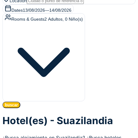
Location
Dates
13/08/2026
—
14/08/2026
Rooms & Guests
2
Adultos
,
0
Niño(s)
buscar
Hotel(es) - Suazilandia
¿Busca alojamiento en Suazilandia? ¿Busca hoteles