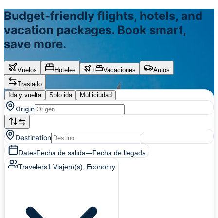
Budget-friendly flights, hotels, and
vacation packages. Book smart,
save more.
Vuelos
Hoteles
+
Vacaciones
Autos
Traslado
Ida y vuelta
Solo ida
Multiciudad
Origin
Destination
Dates
Fecha de salida
—
Fecha de llegada
Travelers
1
Viajero(s)
, Economy