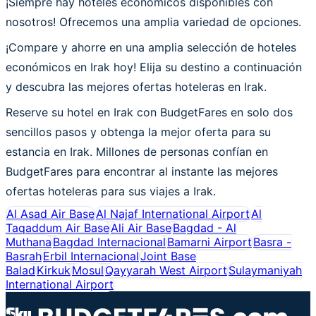
¡Siempre hay hoteles económicos disponibles con
nosotros! Ofrecemos una amplia variedad de opciones.
¡Compare y ahorre en una amplia selección de hoteles
económicos en Irak hoy! Elija su destino a continuación
y descubra las mejores ofertas hoteleras en Irak.
Reserve su hotel en Irak con BudgetFares en solo dos
sencillos pasos y obtenga la mejor oferta para su
estancia en Irak. Millones de personas confían en
BudgetFares para encontrar al instante las mejores
ofertas hoteleras para sus viajes a Irak.
Al Asad Air Base
Al Najaf International Airport
Al
Taqaddum Air Base
Ali Air Base
Bagdad - Al
Muthana
Bagdad Internacional
Bamarni Airport
Basra -
Basrah
Erbil Internacional
Joint Base
Balad
Kirkuk
Mosul
Qayyarah West Airport
Sulaymaniyah
International Airport