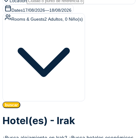
Location
Dates
17/08/2026
—
18/08/2026
Rooms & Guests
2
Adultos
,
0
Niño(s)
buscar
Hotel(es) - Irak
¿Busca alojamiento en Irak? ¿Busca hoteles económicos