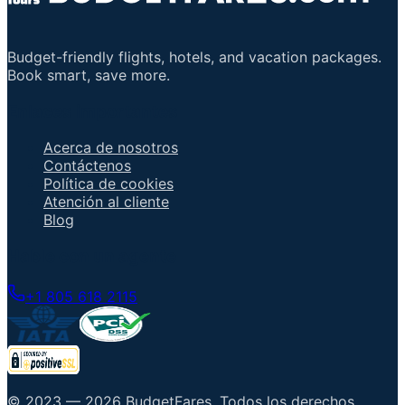
Budget-friendly flights, hotels, and vacation packages.
Book smart, save more.
Enlaces importantes
Acerca de nosotros
Contáctenos
Política de cookies
Atención al cliente
Blog
Hable con un agente
+1 805 618 2115
© 2023 —
2026
BudgetFares
.
Todos los derechos