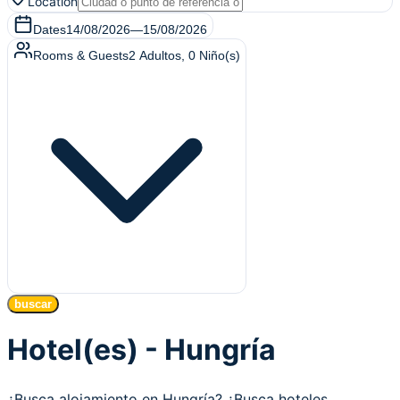
Location
Dates
14/08/2026
—
15/08/2026
Rooms & Guests
2
Adultos
,
0
Niño(s)
buscar
Hotel(es) - Hungría
¿Busca alojamiento en Hungría? ¿Busca hoteles