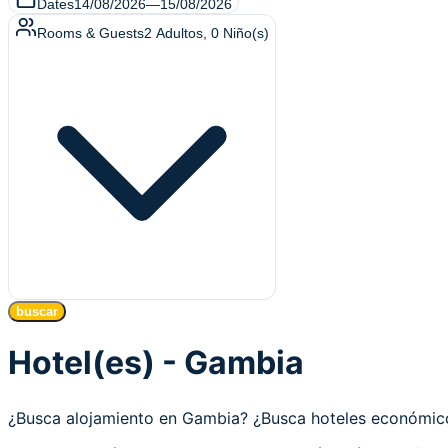
Dates
14/08/2026
—
15/08/2026
Rooms & Guests
2
Adultos
,
0
Niño(s)
buscar
Hotel(es) - Gambia
¿Busca alojamiento en Gambia? ¿Busca hoteles económi