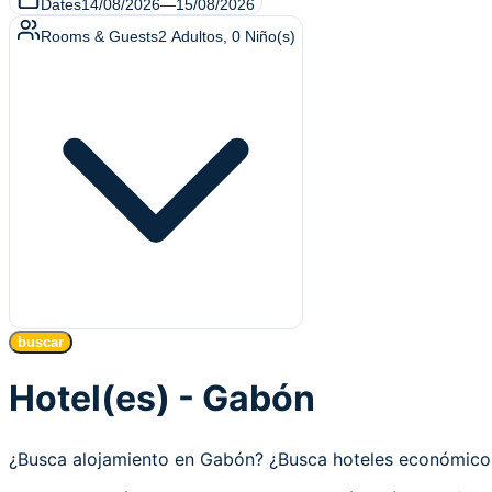
Dates
14/08/2026
—
15/08/2026
Rooms & Guests
2
Adultos
,
0
Niño(s)
buscar
Hotel(es) - Gabón
¿Busca alojamiento en Gabón? ¿Busca hoteles económic