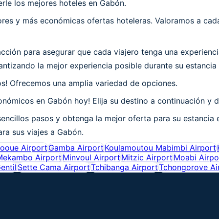
rle los mejores hoteles en Gabón.
es y más económicas ofertas hoteleras. Valoramos a cada 
ción para asegurar que cada viajero tenga una experienci
ntizando la mejor experiencia posible durante su estancia
os! Ofrecemos una amplia variedad de opciones.
nómicos en Gabón hoy! Elija su destino a continuación y d
encillos pasos y obtenga la mejor oferta para su estancia
ara sus viajes a Gabón.
ooue Airport
Gamba Airport
Koulamoutou Mabimbi Airport
Mekambo Airport
Minvoul Airport
Mitzic Airport
Moabi Airpo
entil
Sette Cama Airport
Tchibanga Airport
Tchongorove Ai