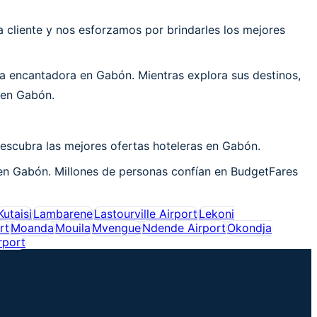
cliente y nos esforzamos por brindarles los mejores
a encantadora en Gabón. Mientras explora sus destinos,
 en Gabón.
escubra las mejores ofertas hoteleras en Gabón.
 en Gabón. Millones de personas confían en BudgetFares
Kutaisi
Lambarene
Lastourville Airport
Lekoni
rt
Moanda
Mouila
Mvengue
Ndende Airport
Okondja
rport