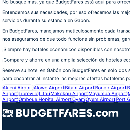
No busque más, ya que BudgetFares está aquí para ofrece
Entendemos sus necesidades, por eso ofrecemos las mejor
servicios durante su estancia en Gabón.
En BudgetFares, manejamos meticulosamente cada transac
nos aseguramos de que todo funcione sin problemas, gara
¡Siempre hay hoteles económicos disponibles con nosotr
¡Compare y ahorre en una amplia selección de hoteles eco
Reserve su hotel en Gabón con BudgetFares en solo dos s
para encontrar al instante las mejores ofertas hoteleras p
Akieni Airport
Alowe Airport
Bitam Airport
Bongo Airport
B
Airport
Libreville
Lifou
Makokou Airport
Mayumba Airport
Airport
Omboue Hopital Airport
Oyem
Oyem Airport
Port G