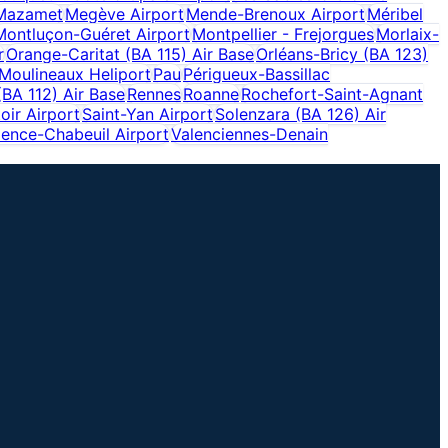
Mazamet
Megève Airport
Mende-Brenoux Airport
Méribel
Montluçon-Guéret Airport
Montpellier - Frejorgues
Morlaix-
r
Orange-Caritat (BA 115) Air Base
Orléans-Bricy (BA 123)
-Moulineaux Heliport
Pau
Périgueux-Bassillac
A 112) Air Base
Rennes
Roanne
Rochefort-Saint-Agnant
oir Airport
Saint-Yan Airport
Solenzara (BA 126) Air
lence-Chabeuil Airport
Valenciennes-Denain