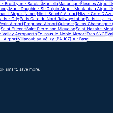
 - Bron
Lyon - Satolas
Marsella
Maubeuge-Élesmes Airport
ancy
Mont-Dauphin - St-Crépin Airport
Montauban Airport
ault Airport
Nimes
Niort-Souché Airport
Niza - Cote D'Azu
aris - Orly
Paris Gare du Nord Railwaystation
Paris Issy-les
Vexin Airport
Propriano Airport
Quimper
Reims-Champagne (B
t
Saint Etienne
Saint Pierre and Miquelon
Saint-Nazaire-Mont
e Valley Aeropuerto
Toussus-le-Noble Airport
Tren SNCF
Va
l Airport
Villacoublay-Vélizy (BA 107) Air Base
ook smart, save more.