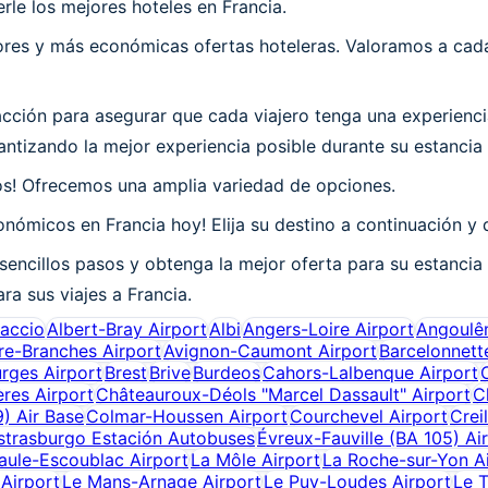
le los mejores hoteles en Francia.
es y más económicas ofertas hoteleras. Valoramos a cada 
ión para asegurar que cada viajero tenga una experiencia
tizando la mejor experiencia posible durante su estancia 
os! Ofrecemos una amplia variedad de opciones.
nómicos en Francia hoy! Elija su destino a continuación y d
sencillos pasos y obtenga la mejor oferta para su estancia
ra sus viajes a Francia.
jaccio
Albert-Bray Airport
Albi
Angers-Loire Airport
Angoulê
re-Branches Airport
Avignon-Caumont Airport
Barcelonnett
rges Airport
Brest
Brive
Burdeos
Cahors-Lalbenque Airport
ères Airport
Châteauroux-Déols "Marcel Dassault" Airport
C
) Air Base
Colmar-Houssen Airport
Courchevel Airport
Crei
strasburgo Estación Autobuses
Évreux-Fauville (BA 105) Ai
aule-Escoublac Airport
La Môle Airport
La Roche-sur-Yon A
 Airport
Le Mans-Arnage Airport
Le Puy-Loudes Airport
Le T