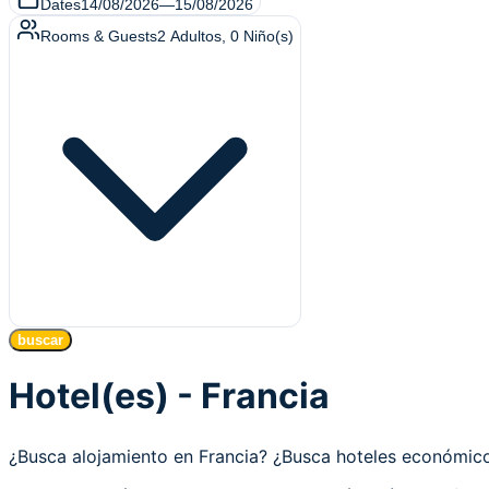
Dates
14/08/2026
—
15/08/2026
Rooms & Guests
2
Adultos
,
0
Niño(s)
buscar
Hotel(es) - Francia
¿Busca alojamiento en Francia? ¿Busca hoteles económic