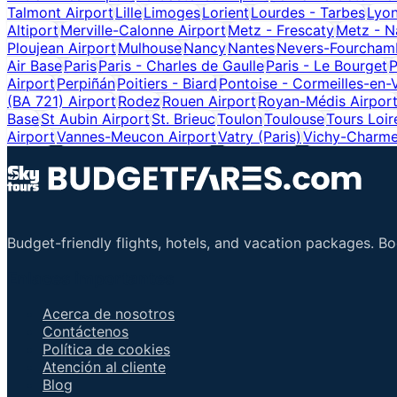
Talmont Airport
Lille
Limoges
Lorient
Lourdes - Tarbes
Lyon
Altiport
Merville-Calonne Airport
Metz - Frescaty
Metz - N
Ploujean Airport
Mulhouse
Nancy
Nantes
Nevers-Fourchamb
Air Base
Paris
Paris - Charles de Gaulle
Paris - Le Bourget
P
Airport
Perpiñán
Poitiers - Biard
Pontoise - Cormeilles-en-
(BA 721) Airport
Rodez
Rouen Airport
Royan-Médis Airpor
Base
St Aubin Airport
St. Brieuc
Toulon
Toulouse
Tours Loir
Airport
Vannes-Meucon Airport
Vatry (Paris)
Vichy-Charmei
Budget-friendly flights, hotels, and vacation packages. B
Enlaces importantes
Acerca de nosotros
Contáctenos
Política de cookies
Atención al cliente
Blog