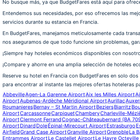
No busque más, ya que BudgetFares está aquí para ofrecer
Entendemos sus necesidades, por eso ofrecemos las mejor
servicios durante su estancia en Francia.
En BudgetFares, manejamos meticulosamente cada transacc
nos aseguramos de que todo funcione sin problemas, garan
¡Siempre hay hoteles económicos disponibles con nosotr
¡Compare y ahorre en una amplia selección de hoteles eco
Reserve su hotel en Francia con BudgetFares en solo dos 
para encontrar al instante las mejores ofertas hoteleras pa
Abbeville
Agen-La Garenne Airport
Aix les Milles Airport
A
Airport
Aubenas-Ardèche Méridional Airport
Aurillac
Auxer
Roumanieres
Bernay – St Martin Airport
Beziers
Biarritz
Bou
Airport
Carcassonne
Carpiquet
Chambery
Charleville-Mézi
Airport
Clermont Ferrand
Cognac-Châteaubernard (BA 709
Airport
Dinard
Dole
Épinal-Mirecourt Airport
Estrasburgo
E
Airfield
Grand Case Airport
Granville Airport
Grenoble
La B
Entrammes Airport
Le Castellet Airport
Le Havre Octeville