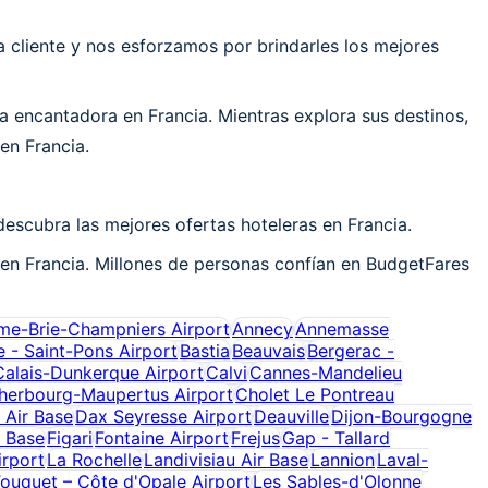
cliente y nos esforzamos por brindarles los mejores
 encantadora en Francia. Mientras explora sus destinos,
en Francia.
escubra las mejores ofertas hoteleras en Francia.
 en Francia. Millones de personas confían en BudgetFares
me-Brie-Champniers Airport
Annecy
Annemasse
e - Saint-Pons Airport
Bastia
Beauvais
Bergerac -
Calais-Dunkerque Airport
Calvi
Cannes-Mandelieu
herbourg-Maupertus Airport
Cholet Le Pontreau
l Air Base
Dax Seyresse Airport
Deauville
Dijon-Bourgogne
r Base
Figari
Fontaine Airport
Frejus
Gap - Tallard
irport
La Rochelle
Landivisiau Air Base
Lannion
Laval-
ouquet – Côte d'Opale Airport
Les Sables-d'Olonne