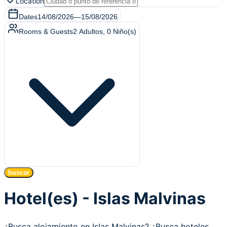
Location
Dates
14/08/2026
—
15/08/2026
Rooms & Guests
2
Adultos
,
0
Niño(s)
buscar
Hotel(es) - Islas Malvinas
¿Busca alojamiento en Islas Malvinas? ¿Busca hoteles