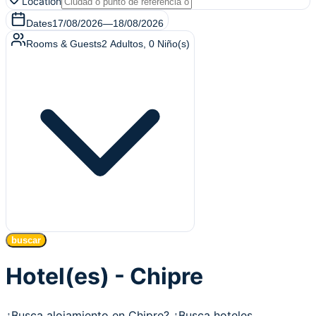
Location
Dates
17/08/2026
—
18/08/2026
Rooms & Guests
2
Adultos
,
0
Niño(s)
buscar
Hotel(es) - Chipre
¿Busca alojamiento en Chipre? ¿Busca hoteles