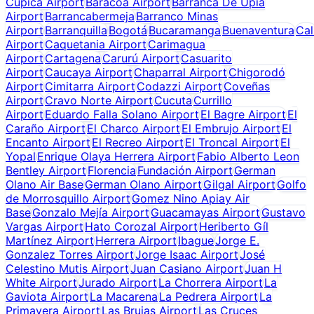
Cupica Airport
Baracoa Airport
Barranca De Upia
Airport
Barrancabermeja
Barranco Minas
Airport
Barranquilla
Bogotá
Bucaramanga
Buenaventura
Cal
Airport
Caquetania Airport
Carimagua
Airport
Cartagena
Carurú Airport
Casuarito
Airport
Caucaya Airport
Chaparral Airport
Chigorodó
Airport
Cimitarra Airport
Codazzi Airport
Coveñas
Airport
Cravo Norte Airport
Cucuta
Currillo
Airport
Eduardo Falla Solano Airport
El Bagre Airport
El
Caraño Airport
El Charco Airport
El Embrujo Airport
El
Encanto Airport
El Recreo Airport
El Troncal Airport
El
Yopal
Enrique Olaya Herrera Airport
Fabio Alberto Leon
Bentley Airport
Florencia
Fundación Airport
German
Olano Air Base
German Olano Airport
Gilgal Airport
Golfo
de Morrosquillo Airport
Gomez Nino Apiay Air
Base
Gonzalo Mejía Airport
Guacamayas Airport
Gustavo
Vargas Airport
Hato Corozal Airport
Heriberto Gíl
Martínez Airport
Herrera Airport
Ibague
Jorge E.
Gonzalez Torres Airport
Jorge Isaac Airport
José
Celestino Mutis Airport
Juan Casiano Airport
Juan H
White Airport
Jurado Airport
La Chorrera Airport
La
Gaviota Airport
La Macarena
La Pedrera Airport
La
Primavera Airport
Las Brujas Airport
Las Cruces