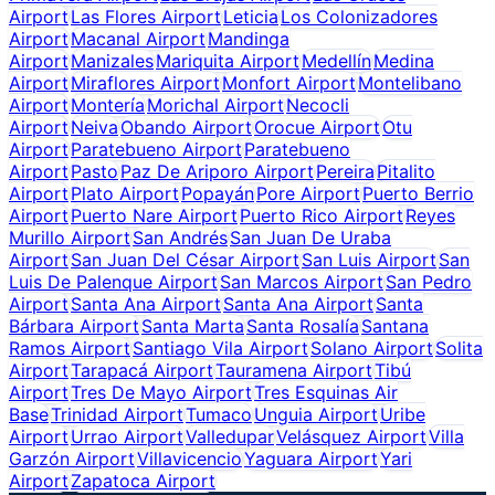
Airport
Las Flores Airport
Leticia
Los Colonizadores
Airport
Macanal Airport
Mandinga
Airport
Manizales
Mariquita Airport
Medellín
Medina
Airport
Miraflores Airport
Monfort Airport
Montelibano
Airport
Montería
Morichal Airport
Necocli
Airport
Neiva
Obando Airport
Orocue Airport
Otu
Airport
Paratebueno Airport
Paratebueno
Airport
Pasto
Paz De Ariporo Airport
Pereira
Pitalito
Airport
Plato Airport
Popayán
Pore Airport
Puerto Berrio
Airport
Puerto Nare Airport
Puerto Rico Airport
Reyes
Murillo Airport
San Andrés
San Juan De Uraba
Airport
San Juan Del César Airport
San Luis Airport
San
Luis De Palenque Airport
San Marcos Airport
San Pedro
Airport
Santa Ana Airport
Santa Ana Airport
Santa
Bárbara Airport
Santa Marta
Santa Rosalía
Santana
Ramos Airport
Santiago Vila Airport
Solano Airport
Solita
Airport
Tarapacá Airport
Tauramena Airport
Tibú
Airport
Tres De Mayo Airport
Tres Esquinas Air
Base
Trinidad Airport
Tumaco
Unguia Airport
Uribe
Airport
Urrao Airport
Valledupar
Velásquez Airport
Villa
Garzón Airport
Villavicencio
Yaguara Airport
Yari
Airport
Zapatoca Airport