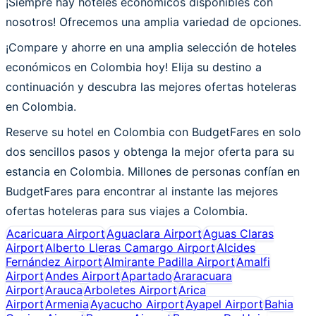
¡Siempre hay hoteles económicos disponibles con
nosotros! Ofrecemos una amplia variedad de opciones.
¡Compare y ahorre en una amplia selección de hoteles
económicos en Colombia hoy! Elija su destino a
continuación y descubra las mejores ofertas hoteleras
en Colombia.
Reserve su hotel en Colombia con BudgetFares en solo
dos sencillos pasos y obtenga la mejor oferta para su
estancia en Colombia. Millones de personas confían en
BudgetFares para encontrar al instante las mejores
ofertas hoteleras para sus viajes a Colombia.
Acaricuara Airport
Aguaclara Airport
Aguas Claras
Airport
Alberto Lleras Camargo Airport
Alcides
Fernández Airport
Almirante Padilla Airport
Amalfi
Airport
Andes Airport
Apartado
Araracuara
Airport
Arauca
Arboletes Airport
Arica
Airport
Armenia
Ayacucho Airport
Ayapel Airport
Bahia