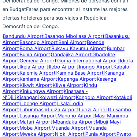
Democrática del Congo. Millones de personas confían
en BudgetFares para encontrar al instante las mejores
ofertas hoteleras para sus viajes a República
Democrática del Congo.
Bandundu Airport
Basango Mboliasa Airport
Basankusu
Airport
Basongo Airport
Beni Airport
Boende
Airport
Boma Airport
Bukavu Kavumu Airport
Bumbar
Airport
Bunia Airport
Gandajika Airport
Gbadolite
Airport
Gemena Airport
Goma International Airport
Idiofa
Airport
Ikela Airport
Ilebo Airport
Inongo Airport
Kabalo
Airport
Kalemie Airport
Kamina Base Airport
Kananga
Airport
Kaniama Airport
Kapanga Airport
Kasenga
Airport
Kikwit Airport
Kilwa Airport
Kindu
Airport
Kinkungwa Airport
Kinshasa -
N'Djili
Kisangani
Kolwezi Airport
Kongolo Airport
Kotakoli
Airport
Libenge Airport
Lisala
Lodja
Airport
Lubumbashi
Luiza Airport
Luozi Airport
Lusambo
Airport
Lusanga Airport
Manono Airport
Masi Manimba
Airport
Matari Airport
Mbandaka Airport
Mbuji Mayi
Airport
Moba Airport
Muanda Airport
Muanda
Airport
Mweka Airport
Nioki Airport
Punia Airport
Pweto