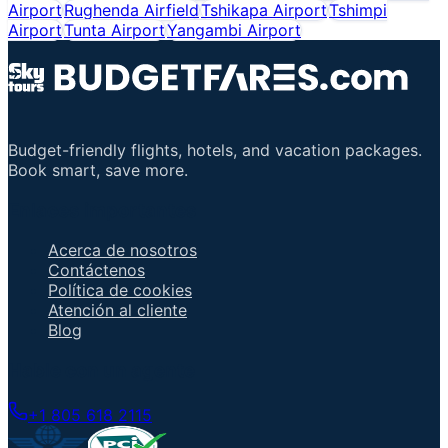
Airport
Rughenda Airfield
Tshikapa Airport
Tshimpi
Airport
Tunta Airport
Yangambi Airport
Budget-friendly flights, hotels, and vacation packages.
Book smart, save more.
Enlaces importantes
Acerca de nosotros
Contáctenos
Política de cookies
Atención al cliente
Blog
Hable con un agente
+1 805 618 2115