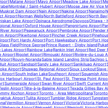
rport
Matane Airport
Mayo Airport
Meadow Lake Airport
Me
rabel
Montréal / Saint-Hubert Airport
Moose Jaw Air Vice M
Muskrat Dam Airport
Nain Airport
Nakina Airport
Nanaimo
N
ct Airport
Norman Wells
North Battleford Airport
North Bay
iskan Lake Airport
Opinaca Aerodrome
Osoyoos
Ottawa - H
gional Airport
Oxford House Airport
Pangnirtung Airport
Par
River Airport
Peawanuck Airport
Pembroke Airport
Pender 
um Airport
Pikwitonei Airport
Pincher Creek Airport
Pinehous
irport
Port Hardy Airport
Port Hawkesbury Airport
Port Ho
Glass Field
Prince George
Prince Rupert - Digby Island
Puka
 Lakes Airport
Rainbow Lake
Rankin Inlet Airport
Red Deer R
e Airport
Rigolet Airport
Rimouski Airport
Rivière-du-Loup A
irport
Rouyn-Noranda
Sable Island Landing Strip
Sachigo L
lluit Airport
Sandspit
Sandy Lake Airport
Sanikiluaq Airport
oke Airport
Shuswap Regional Airport
Sioux Lookout
Slave 
 Airport
South Indian Lake
Southport Airport
Squamish Airp
Fox Harbour) Airport
St. Paul Airport
St. Theresa Point Airpo
ort
Summerside Airport
Swan River Airport
Swift Current Air
Teslin Airport
Tête-à-la-Baleine Airport
Texada Gillies Bay A
ommy Kochon Airport
Toronto - Area Metropolitana
Toronto
yaktuk Airport
Tulita Airport
Tumbler Ridge Airport
Tungsten
onal
Vermilion Airport
Vernon Airport
Victoria
Victoria Harbo
t
Webequie Airport
Wekweètì Airport
Wemindji Airport
Whal