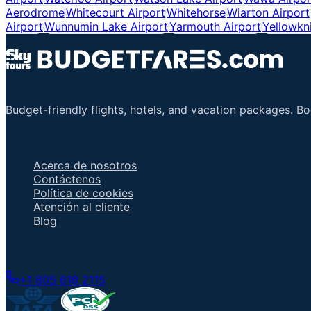
Aerodrome
Whitecourt Airport
Whitehorse
Wiarton Airport
Airport
Wunnumin Lake Airport
Yarmouth Airport
Yellowkn
Budget-friendly flights, hotels, and vacation packages. B
Enlaces importantes
Acerca de nosotros
Contáctenos
Política de cookies
Atención al cliente
Blog
Hable con un agente
+1 805 618 2115