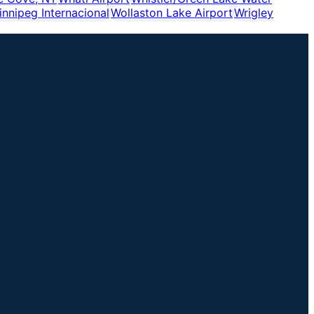
nnipeg Internacional
Wollaston Lake Airport
Wrigley