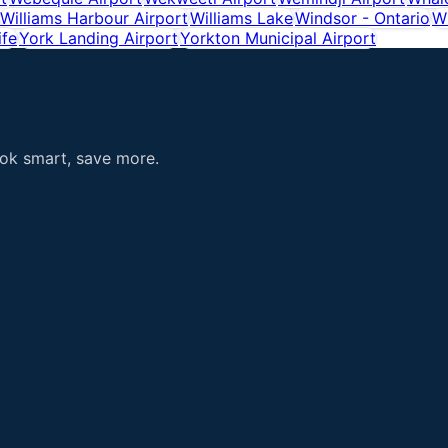
Williams Harbour Airport
Williams Lake
Windsor - Ontario
Wi
ife
York Landing Airport
Yorkton Municipal Airport
ook smart, save more.