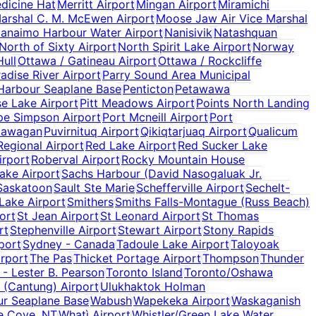
dicine Hat
Merritt Airport
Mingan Airport
Miramichi
arshal C. M. McEwen Airport
Moose Jaw Air Vice Marshal
anaimo Harbour Water Airport
Nanisivik
Natashquan
North of Sixty Airport
North Spirit Lake Airport
Norway
ull
Ottawa / Gatineau Airport
Ottawa / Rockcliffe
adise River Airport
Parry Sound Area Municipal
Harbour Seaplane Base
Penticton
Petawawa
e Lake Airport
Pitt Meadows Airport
Points North Landing
pe Simpson Airport
Port Mcneill Airport
Port
tawagan
Puvirnituq Airport
Qikiqtarjuaq Airport
Qualicum
egional Airport
Red Lake Airport
Red Sucker Lake
irport
Roberval Airport
Rocky Mountain House
ake Airport
Sachs Harbour (David Nasogaluak Jr.
Saskatoon
Sault Ste Marie
Schefferville Airport
Sechelt-
Lake Airport
Smithers
Smiths Falls-Montague (Russ Beach)
ort
St Jean Airport
St Leonard Airport
St Thomas
rt
Stephenville Airport
Stewart Airport
Stony Rapids
port
Sydney - Canada
Tadoule Lake Airport
Taloyoak
irport
The Pas
Thicket Portage Airport
Thompson
Thunder
 - Lester B. Pearson
Toronto Island
Toronto/Oshawa
 (Cantung) Airport
Ulukhaktok Holman
ur Seaplane Base
Wabush
Wapekeka Airport
Waskaganish
e Cove, NT
Whatì Airport
Whistler/Green Lake Water