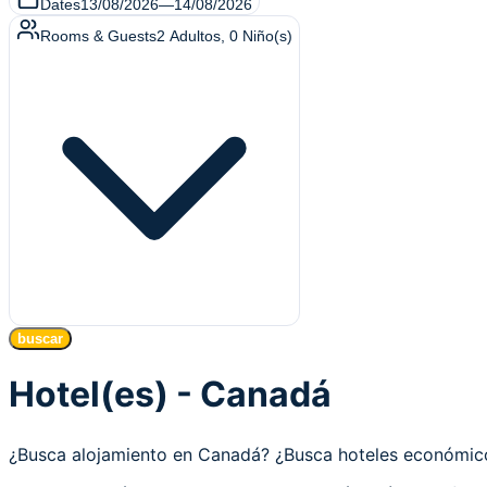
Dates
13/08/2026
—
14/08/2026
Rooms & Guests
2
Adultos
,
0
Niño(s)
buscar
Hotel(es) - Canadá
¿Busca alojamiento en Canadá? ¿Busca hoteles económi