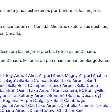
cliente y nos esforzamos por brindarles los mejores
a encantadora en Canadá. Mientras explora sus destinos,
 en Canadá.
descubra las mejores ofertas hoteleras en Canadá.
a en Canadá. Millones de personas confían en BudgetFares
ert Bay Airport
Alma Airport
Amos Magny Airport
Anahim
ort
Bagotville
Baie Comeau
Baker Lake Airport
Banff
port
Bella Bella (Campbell Island) Airport
Bella Coola
Base
Bob Quinn Lake Airport
Bonaventure, PQ
Bonnyville
gional Tackaberry Airport
Bromont (Roland Desourdy)
t Regional Airport
Calgary - Banff
Cambridge
gional Airport
Cat Lake Airport
Centralia / James T. Field
t
Charlo Airport
Charlottetown
Chatham Kent