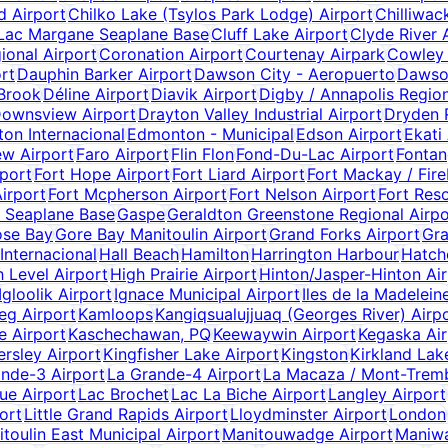
 Airport
Chilko Lake (Tsylos Park Lodge) Airport
Chilliwac
Lac Margane Seaplane Base
Cluff Lake Airport
Clyde River 
ional Airport
Coronation Airport
Courtenay Airpark
Cowley 
rt
Dauphin Barker Airport
Dawson City - Aeropuerto
Dawso
 Brook
Déline Airport
Diavik Airport
Digby / Annapolis Region
ownsview Airport
Drayton Valley Industrial Airport
Dryden R
on Internacional
Edmonton - Municipal
Edson Airport
Ekati
ew Airport
Faro Airport
Flin Flon
Fond-Du-Lac Airport
Fontan
port
Fort Hope Airport
Fort Liard Airport
Fort Mackay / Fir
irport
Fort Mcpherson Airport
Fort Nelson Airport
Fort Reso
 Seaplane Base
Gaspe
Geraldton Greenstone Regional Airpo
se Bay
Gore Bay Manitoulin Airport
Grand Forks Airport
Gra
 Internacional
Hall Beach
Hamilton
Harrington Harbour
Hatch
 Level Airport
High Prairie Airport
Hinton/Jasper-Hinton Ai
Igloolik Airport
Ignace Municipal Airport
Iles de la Madelein
eg Airport
Kamloops
Kangiqsualujjuaq (Georges River) Airp
e Airport
Kaschechawan, PQ
Keewaywin Airport
Kegaska Air
ersley Airport
Kingfisher Lake Airport
Kingston
Kirkland Lak
nde-3 Airport
La Grande-4 Airport
La Macaza / Mont-Trembl
ue Airport
Lac Brochet
Lac La Biche Airport
Langley Airport
ort
Little Grand Rapids Airport
Lloydminster Airport
London
toulin East Municipal Airport
Manitouwadge Airport
Maniwa