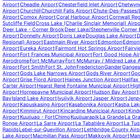
Airport
Cheadle Airport
Chesterfield Inlet Airport
Chetwynd
Airport
Churchill
Churchill Falls Airport
Chute-Des-Passes/
Airport
Comox Airport
Coral Harbour Airport
Cornwall Reg
Sutcliffe Field
Cross Lake (Charlie Sinclair Memorial) Airpo
Deer Lake - Corner Brook
Deer Lake/Stephenville Corner
Airport
Donnelly Airport
Doris Lake
Douglas Lake Airport
D
Regional) Airport
Eastmain River Airport
Edmonton
Edmont
Airport
Eureka Airport
Fairmont Hot Springs Airport
Fairvi
Airport
Fort Frances Municipal Airport
Fort Good Hope Air
Aerodrome
Fort McMurray
Fort McMurray / Mildred Lake A
Airport
Fort Smith
Fort St. John
Fredericton
Gander
Ganges
Airport
Gods Lake Narrows Airport
Gods River Airport
Goo
Airport
Grise Fiord Airport
Haines Junction Airport
Halifax
Carter Airport
Hearst René Fontaine Municipal Airport
High
Airport
Hornepayne Municipal Airport
Hudson Bay Airport
Bay
Island Lake Airport
Ivujivik Airport
Jasper Airport
Jenp
Airport
Kapuskasing Airport
Kasabonika Airport
Kasba Lak
Airport
Kimmirut Airport
Kincardine Municipal Airport
Kind
Airport
Kuujjuaq - FortChimo
Kuujjuarapik
La Grande
La Gra
Ronge Airport
La Sarre Airport
La Tabatière Airport
La Tuq
Rapids
Lebel-sur-Quevillon Airport
Lethbridge County Airp
Lake Airport
Macmillan Pass Airport
Makkovik Airport
Mani