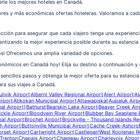
rle los mejores hoteles en Canadá.
es y más económicas ofertas hoteleras. Valoramos a cada 
ción para asegurar que cada viajero tenga una experienci
ntizando la mejor experiencia posible durante su estancia
os! Ofrecemos una amplia variedad de opciones.
nómicos en Canadá hoy! Elija su destino a continuación y 
sencillos pasos y obtenga la mejor oferta para su estanci
ara sus viajes a Canadá.
ulivik Airport
Alberni Valley Regional Airport
Alert Airport
Al
irport
Atikokan Municipal Airport
Attawapiskat
Aupaluk Airp
al Airport)
Bathurst
Bearskin Lake Airport
Beaver Creek Air
ickle Airport
Bloodvein River Airport
Blubber Bay Seaplane 
al Airport
Brochet Airport
Brockville - Thousand Islands Re
h Airport
Buttonville Municipal Airport
Cache Creek-Ashcrof
rset Airport
Cartwright Airport
Castlegar/West Kootenay Re
Trenton
Chapais Airport
Chapleau Airport
Charlevoix Airpor