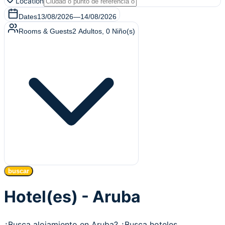
Location
Dates
13/08/2026
—
14/08/2026
Rooms & Guests
2
Adultos
,
0
Niño(s)
buscar
Hotel(es) - Aruba
¿Busca alojamiento en Aruba? ¿Busca hoteles