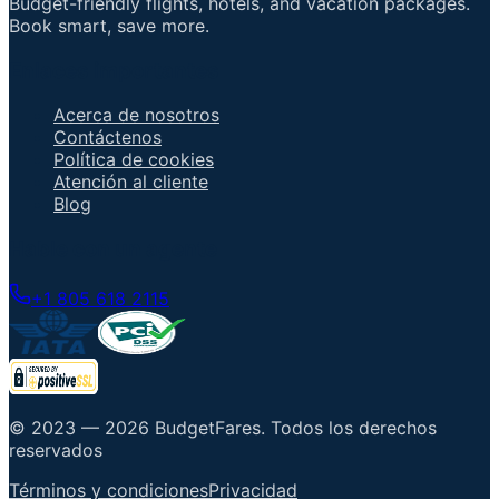
Budget-friendly flights, hotels, and vacation packages.
Book smart, save more.
Enlaces importantes
Acerca de nosotros
Contáctenos
Política de cookies
Atención al cliente
Blog
Hable con un agente
+1 805 618 2115
© 2023 —
2026
BudgetFares
.
Todos los derechos
reservados
Términos y condiciones
Privacidad