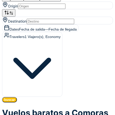
Origin
Destination
Dates
Fecha de salida
—
Fecha de llegada
Travelers
1
Viajero(s)
, Economy
buscar
Vuelos baratos a Comoras