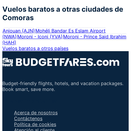
Vuelos baratos a otras ciudades de
Comoras
Anjouan
(
AJN
)
Mohéli Bandar Es Eslam Airport
(
NWA
)
Moroni - Iconi
(
YVA
)
Moroni - Prince Said Ibrahim
(
HAH
)
Vuelos baratos a otros países
Budget-friendly flights, hotels, and vacation packages.
Book smart, save more.
Enlaces importantes
Acerca de nosotros
Contáctenos
Política de cookies
Atención al cliente