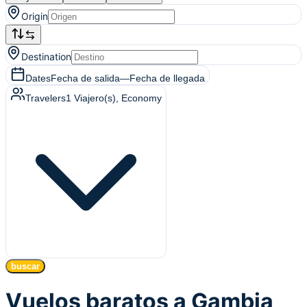
Origin
Destination
Dates
Fecha de salida
—
Fecha de llegada
Travelers
1
Viajero(s)
, Economy
buscar
Vuelos baratos a Gambia