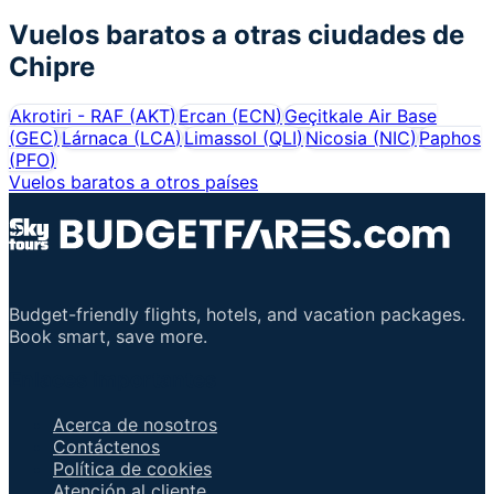
Vuelos baratos a otras ciudades de
Chipre
Akrotiri - RAF
(
AKT
)
Ercan
(
ECN
)
Geçitkale Air Base
(
GEC
)
Lárnaca
(
LCA
)
Limassol
(
QLI
)
Nicosia
(
NIC
)
Paphos
(
PFO
)
Vuelos baratos a otros países
Budget-friendly flights, hotels, and vacation packages.
Book smart, save more.
Enlaces importantes
Acerca de nosotros
Contáctenos
Política de cookies
Atención al cliente