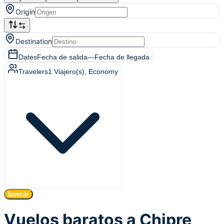
Origin
Destination
Dates
Fecha de salida
—
Fecha de llegada
Travelers
1
Viajero(s)
, Economy
buscar
Vuelos baratos a Chipre