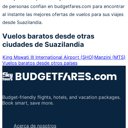
de personas confían en budgetfares.com para encontrar
al instante las mejores ofertas de vuelos para sus viajes
desde Suazilandia.
Vuelos baratos desde otras
ciudades de
Suazilandia
King Mswati III International Airport
(
SHO
)
Manzini
(
MTS
)
Vuelos baratos desde otros países
Budget-friendly flights, hotels, and vacation packages.
Book smart, save more.
Enlaces importantes
Acerca de nosotros