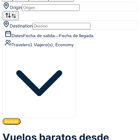
Origin
Destination
Dates
Fecha de salida
—
Fecha de llegada
Travelers
1
Viajero(s)
, Economy
buscar
Vuelos baratos desde