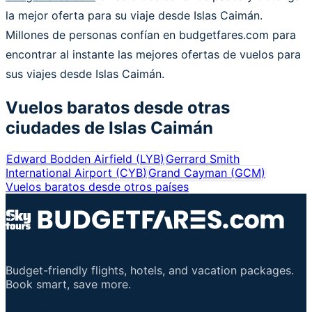
la mejor oferta para su viaje desde Islas Caimán.
Millones de personas confían en budgetfares.com para
encontrar al instante las mejores ofertas de vuelos para
sus viajes desde Islas Caimán.
Vuelos baratos desde otras
ciudades de
Islas Caimán
Edward Bodden Airfield
(
LYB
)
Gerrard Smith
International Airport
(
CYB
)
Grand Cayman
(
GCM
)
Vuelos baratos desde otros países
Budget-friendly flights, hotels, and vacation packages.
Book smart, save more.
Enlaces importantes