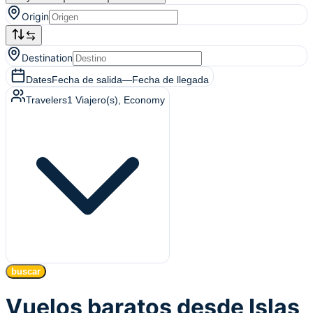
Origin
Destination
Dates
Fecha de salida
—
Fecha de llegada
Travelers
1
Viajero(s)
, Economy
buscar
Vuelos baratos desde Islas