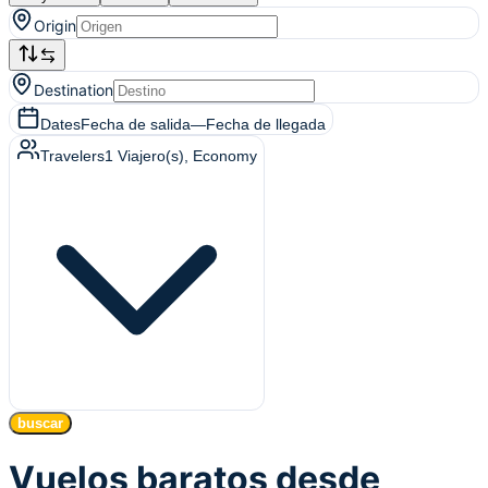
Origin
Destination
Dates
Fecha de salida
—
Fecha de llegada
Travelers
1
Viajero(s)
, Economy
buscar
Vuelos baratos desde