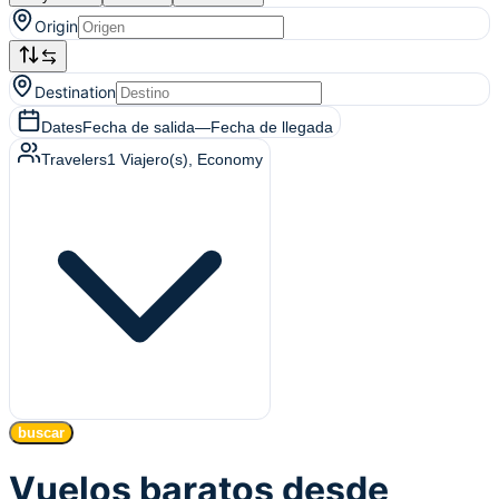
Origin
Destination
Dates
Fecha de salida
—
Fecha de llegada
Travelers
1
Viajero(s)
, Economy
buscar
Vuelos baratos desde