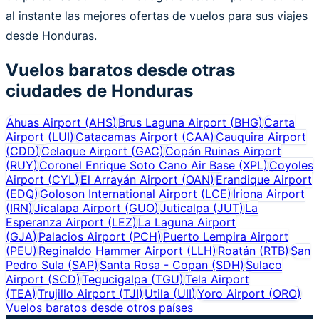
al instante las mejores ofertas de vuelos para sus viajes
desde Honduras.
Vuelos baratos desde otras
ciudades de
Honduras
Ahuas Airport
(
AHS
)
Brus Laguna Airport
(
BHG
)
Carta
Airport
(
LUI
)
Catacamas Airport
(
CAA
)
Cauquira Airport
(
CDD
)
Celaque Airport
(
GAC
)
Copán Ruinas Airport
(
RUY
)
Coronel Enrique Soto Cano Air Base
(
XPL
)
Coyoles
Airport
(
CYL
)
El Arrayán Airport
(
OAN
)
Erandique Airport
(
EDQ
)
Goloson International Airport
(
LCE
)
Iriona Airport
(
IRN
)
Jicalapa Airport
(
GUO
)
Juticalpa
(
JUT
)
La
Esperanza Airport
(
LEZ
)
La Laguna Airport
(
GJA
)
Palacios Airport
(
PCH
)
Puerto Lempira Airport
(
PEU
)
Reginaldo Hammer Airport
(
LLH
)
Roatán
(
RTB
)
San
Pedro Sula
(
SAP
)
Santa Rosa - Copan
(
SDH
)
Sulaco
Airport
(
SCD
)
Tegucigalpa
(
TGU
)
Tela Airport
(
TEA
)
Trujillo Airport
(
TJI
)
Utila
(
UII
)
Yoro Airport
(
ORO
)
Vuelos baratos desde otros países