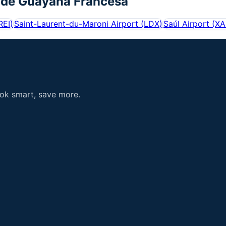
 de
Guayana Francesa
REI
)
Saint-Laurent-du-Maroni Airport
(
LDX
)
Saúl Airport
(
XA
ook smart, save more.