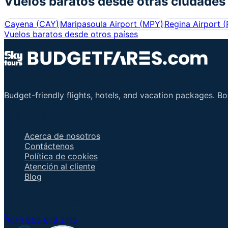
Vuelos baratos desde otras ciudades
Cayena
(
CAY
)
Maripasoula Airport
(
MPY
)
Regina Airport
(
Vuelos baratos desde otros países
Budget-friendly flights, hotels, and vacation packages. B
Enlaces importantes
Acerca de nosotros
Contáctenos
Política de cookies
Atención al cliente
Blog
Hable con un agente
+1 805 618 2115