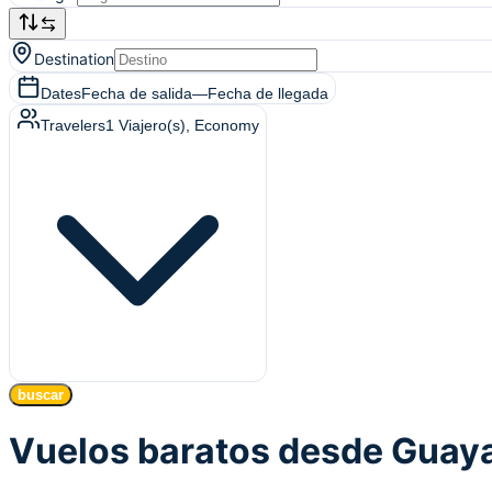
Destination
Dates
Fecha de salida
—
Fecha de llegada
Travelers
1
Viajero(s)
, Economy
buscar
Vuelos baratos desde Guay