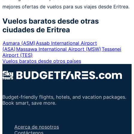
mejores ofertas de vuelos para sus viajes desde Eritrea.
Vuelos baratos desde otras
ciudades de
Eritrea
Asmara
(
ASM
)
Assab International Airport
(
ASA
)
Massawa International Airport
(
MSW
)
Tessenei
Airport
(
TES
)
Vuelos baratos desde otros países
Budget-friendly flights, hotels, and vacation packages.
Book smart, save more.
Enlaces importantes
Acerca de nosotros
Contáctenos