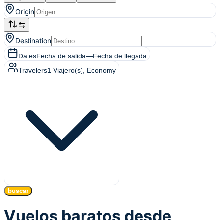
Origin
Destination
Dates
Fecha de salida
—
Fecha de llegada
Travelers
1
Viajero(s)
, Economy
buscar
Vuelos baratos desde