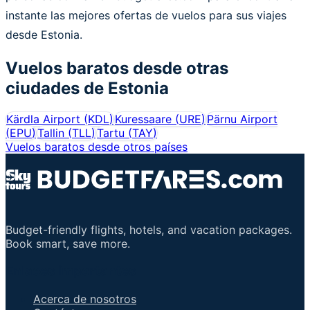
instante las mejores ofertas de vuelos para sus viajes
desde Estonia.
Vuelos baratos desde otras
ciudades de
Estonia
Kärdla Airport
(
KDL
)
Kuressaare
(
URE
)
Pärnu Airport
(
EPU
)
Tallin
(
TLL
)
Tartu
(
TAY
)
Vuelos baratos desde otros países
Budget-friendly flights, hotels, and vacation packages.
Book smart, save more.
Enlaces importantes
Acerca de nosotros