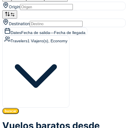
Origin
Destination
Dates
Fecha de salida
—
Fecha de llegada
Travelers
1
Viajero(s)
, Economy
buscar
Vuelos baratos desde