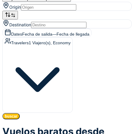
Origin
Destination
Dates
Fecha de salida
—
Fecha de llegada
Travelers
1
Viajero(s)
, Economy
buscar
Vuelos baratos desde