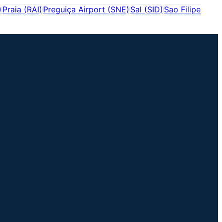
)
Praia
(
RAI
)
Preguiça Airport
(
SNE
)
Sal
(
SID
)
Sao Filipe