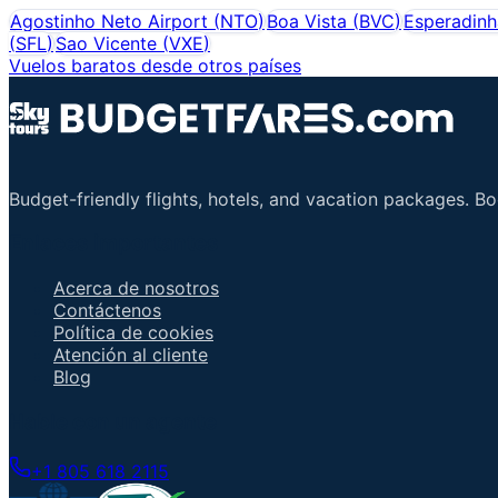
Agostinho Neto Airport
(
NTO
)
Boa Vista
(
BVC
)
Esperadinh
(
SFL
)
Sao Vicente
(
VXE
)
Vuelos baratos desde otros países
Budget-friendly flights, hotels, and vacation packages. B
Enlaces importantes
Acerca de nosotros
Contáctenos
Política de cookies
Atención al cliente
Blog
Hable con un agente
+1 805 618 2115