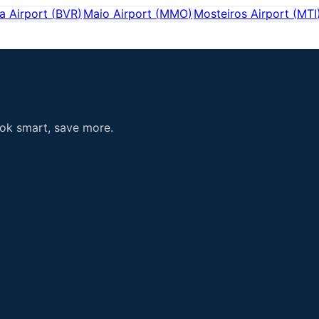
a Airport
(
BVR
)
Maio Airport
(
MMO
)
Mosteiros Airport
(
MTI
ook smart, save more.