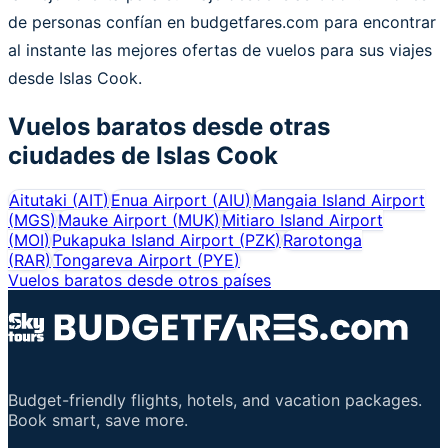
de personas confían en budgetfares.com para encontrar
al instante las mejores ofertas de vuelos para sus viajes
desde Islas Cook.
Vuelos baratos desde otras
ciudades de
Islas Cook
Aitutaki
(
AIT
)
Enua Airport
(
AIU
)
Mangaia Island Airport
(
MGS
)
Mauke Airport
(
MUK
)
Mitiaro Island Airport
(
MOI
)
Pukapuka Island Airport
(
PZK
)
Rarotonga
(
RAR
)
Tongareva Airport
(
PYE
)
Vuelos baratos desde otros países
Budget-friendly flights, hotels, and vacation packages.
Book smart, save more.