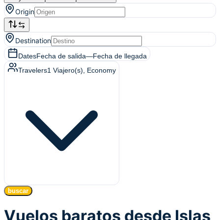
Origin
Destination
Dates
Fecha de salida
—
Fecha de llegada
Travelers
1
Viajero(s)
, Economy
buscar
Vuelos baratos desde Islas