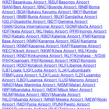
(
KRZ
)
Basankusu Airport
(
BSU
)
Basongo Airport
(
BAN
)
Beni Airport
(
BNC
)
Boende Airport
(
BNB
)
Boma
Airport
(
BOA
)
Bukavu Kavumu Airport
(
BKY
)
Bumbar
Airport
(
BMB
)
Bunia Airport
(
BUX
)
Gandajika Airport
(
GDJ
)
Gbadolite Airport
(
BDT
)
Gemena Airport
(
GMA
)
Goma International Airport
(
GOM
)
Idiofa Airport
(
IDF
)
Ikela Airport
(
IKL
)
Ilebo Airport
(
PFR
)
Inongo Airport
(
INO
)
Kabalo Airport
(
KBO
)
Kalemie Airport
(
FMI
)
Kamina
Base Airport
(
KMN
)
Kananga Airport
(
KGA
)
Kaniama
Airport
(
KNM
)
Kapanga Airport
(
KAP
)
Kasenga Airport
(
KEC
)
Kikwit Airport
(
KKW
)
Kilwa Airport
(
KIL
)
Kindu
Airport
(
KND
)
Kinkungwa Airport
(
KLY
)
Kinshasa - N'Djili
(
FIH
)
Kisangani
(
FKI
)
Kolwezi Airport
(
KWZ
)
Kongolo
Airport
(
KOO
)
Kotakoli Airport
(
KLI
)
Libenge Airport
(
LIE
)
Lisala
(
LIQ
)
Lodja Airport
(
LJA
)
Lubumbashi
(
FBM
)
Luiza Airport
(
LZA
)
Luozi Airport
(
LZI
)
Lusambo
Airport
(
LBO
)
Lusanga Airport
(
LUS
)
Manono Airport
(
MNO
)
Masi Manimba Airport
(
MSM
)
Matari Airport
(
IRP
)
Mbandaka Airport
(
MDK
)
Mbuji Mayi Airport
(
MJM
)
Moba Airport
(
BDV
)
Muanda Airport
(
NLO
)
Muanda Airport
(
MNB
)
Mweka Airport
(
MEW
)
Nioki
Airport
(
NIO
)
Punia Airport
(
PUN
)
Pweto Airport
(
PWO
)
Rughenda Airfield
(
RUE
)
Tshikapa Airport