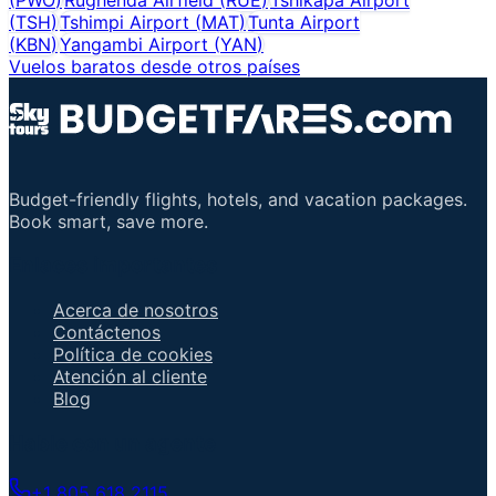
(
TSH
)
Tshimpi Airport
(
MAT
)
Tunta Airport
(
KBN
)
Yangambi Airport
(
YAN
)
Vuelos baratos desde otros países
Budget-friendly flights, hotels, and vacation packages.
Book smart, save more.
Enlaces importantes
Acerca de nosotros
Contáctenos
Política de cookies
Atención al cliente
Blog
Hable con un agente
+1 805 618 2115