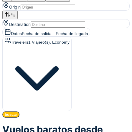
Origin
Destination
Dates
Fecha de salida
—
Fecha de llegada
Travelers
1
Viajero(s)
, Economy
buscar
Vuelos baratos desde