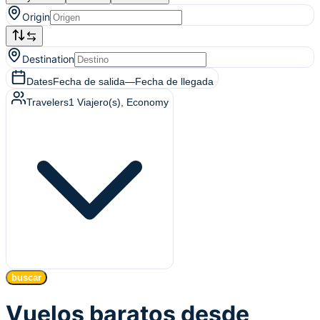
Origin
Destination
Dates
Fecha de salida
—
Fecha de llegada
Travelers
1
Viajero(s)
, Economy
buscar
Vuelos baratos desde