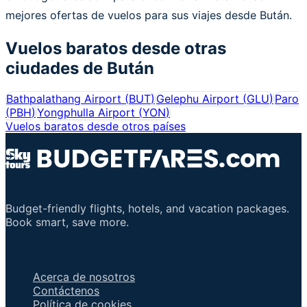
mejores ofertas de vuelos para sus viajes desde Bután.
Vuelos baratos desde otras
ciudades de
Bután
Bathpalathang Airport
(
BUT
)
Gelephu Airport
(
GLU
)
Paro
(
PBH
)
Yongphulla Airport
(
YON
)
Vuelos baratos desde otros países
Budget-friendly flights, hotels, and vacation packages.
Book smart, save more.
Enlaces importantes
Acerca de nosotros
Contáctenos
Política de cookies