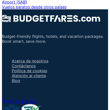
Airport
(
SAB
)
Vuelos baratos desde otros países
Budget-friendly flights, hotels, and vacation packages.
Book smart, save more.
Enlaces importantes
Acerca de nosotros
Contáctenos
Política de cookies
Atención al cliente
Blog
Hable con un agente
+1 805 618 2115