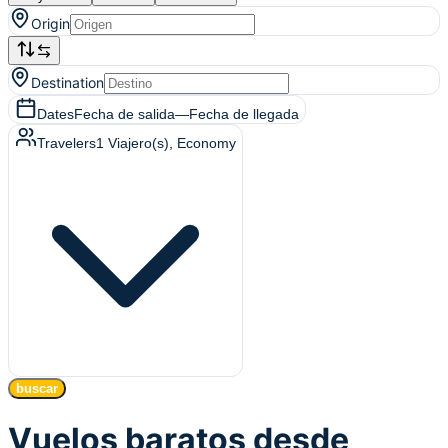
Origin
Destination
Dates
Fecha de salida
—
Fecha de llegada
Travelers
1
Viajero(s)
, Economy
buscar
Vuelos baratos desde