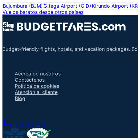
Bujumbura
(
BJM
)
Gitega Airport
(
GID
)
Kirundo Airport
(
KR
Vuelos baratos desde otros países
Budget-friendly flights, hotels, and vacation packages. B
Enlaces importantes
Acerca de nosotros
Contáctenos
Política de cookies
Atención al cliente
Blog
Hable con un agente
+1 805 618 2115