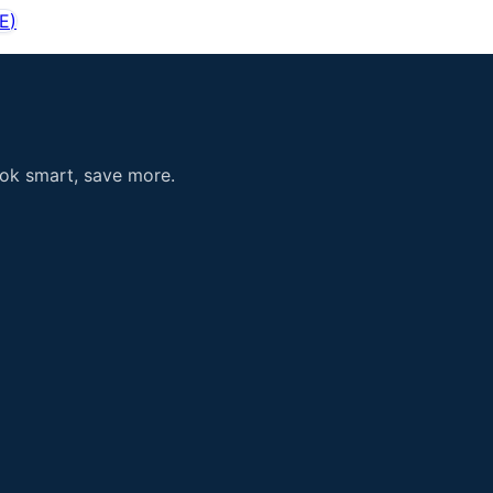
E
)
ook smart, save more.