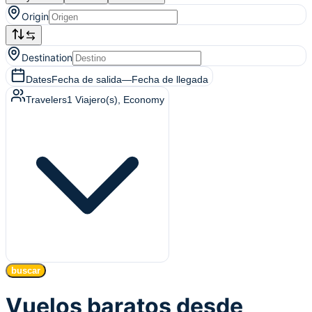
Origin
Destination
Dates
Fecha de salida
—
Fecha de llegada
Travelers
1
Viajero(s)
, Economy
buscar
Vuelos baratos desde