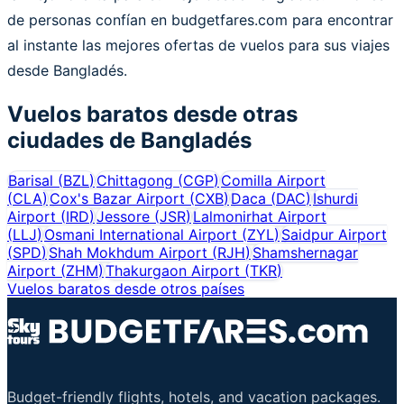
de personas confían en budgetfares.com para encontrar
al instante las mejores ofertas de vuelos para sus viajes
desde Bangladés.
Vuelos baratos desde otras
ciudades de
Bangladés
Barisal
(
BZL
)
Chittagong
(
CGP
)
Comilla Airport
(
CLA
)
Cox's Bazar Airport
(
CXB
)
Daca
(
DAC
)
Ishurdi
Airport
(
IRD
)
Jessore
(
JSR
)
Lalmonirhat Airport
(
LLJ
)
Osmani International Airport
(
ZYL
)
Saidpur Airport
(
SPD
)
Shah Mokhdum Airport
(
RJH
)
Shamshernagar
Airport
(
ZHM
)
Thakurgaon Airport
(
TKR
)
Vuelos baratos desde otros países
Budget-friendly flights, hotels, and vacation packages.