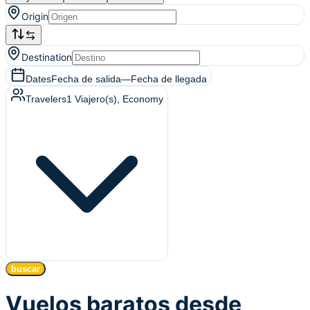
Origin
Destination
Dates
Fecha de salida
—
Fecha de llegada
Travelers
1
Viajero(s)
, Economy
buscar
Vuelos baratos desde