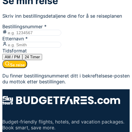
Se min reise
Skriv inn bestillingsdetaljene dine for å se reiseplanen
Bestillingsnummer
*
Etternavn
*
Tidsformat
AM / PM
24
Timer
Se reise
Du finner bestillingsnummeret ditt i bekreftelsese-posten
du mottok etter bestillingen.
Budget-friendly flights, hotels, and vacation packages.
Book smart, save more.