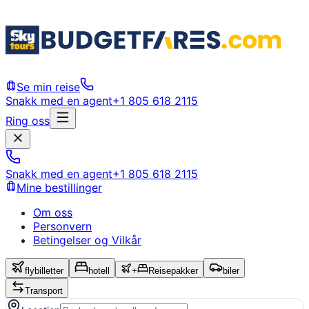
Se min reise
Snakk med en agent
+1 805 618 2115
Ring oss
Snakk med en agent
+1 805 618 2115
Mine bestillinger
Om oss
Personvern
Betingelser og Vilkår
flybilletter
hotell
+
Reisepakker
biler
Transport