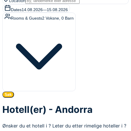
Location
Dates
14.08.2026
—
15.08.2026
Rooms & Guests
2
Voksne
,
0
Barn
Søk
Hotell(er) - Andorra
Ønsker du et hotell i ? Leter du etter rimelige hoteller i ?