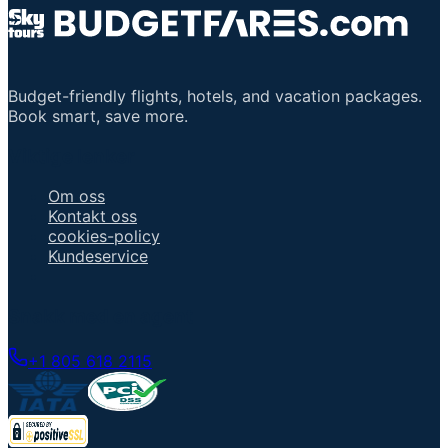
Budget-friendly flights, hotels, and vacation packages.
Book smart, save more.
Viktige lenker
Om oss
Kontakt oss
cookies-policy
Kundeservice
Snakk med en agent
+1 805 618 2115