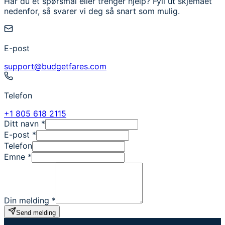
Har du et spørsmål eller trenger hjelp? Fyll ut skjemaet
nedenfor, så svarer vi deg så snart som mulig.
E-post
support@budgetfares.com
Telefon
+1 805 618 2115
Ditt navn
*
E-post
*
Telefon
Emne
*
Din melding
*
Send melding