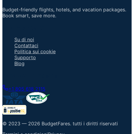
Budget-friendly flights, hotels, and vacation packages.
Book smart, save more.
Link Importanti
Su di noi
Contattaci
Politica sui cookie
Supporto
Blog
Parla con un Agente
+1 805 618 2115
© 2023 —
2026
BudgetFares
.
tutti i diritti riservati