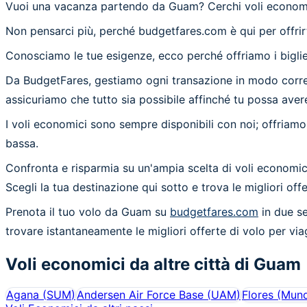
Vuoi una vacanza partendo da Guam? Cerchi voli econom
Non pensarci più, perché budgetfares.com è qui per offrirt
Conosciamo le tue esigenze, ecco perché offriamo i bigliet
Da BudgetFares, gestiamo ogni transazione in modo corretto
assicuriamo che tutto sia possibile affinché tu possa avere
I voli economici sono sempre disponibili con noi; offriamo 
bassa.
Confronta e risparmia su un'ampia scelta di voli economici
Scegli la tua destinazione qui sotto e trova le migliori off
Prenota il tuo volo da Guam su
budgetfares.com
in due se
trovare istantaneamente le migliori offerte di volo per vi
Voli economici da altre città di
Guam
Agana
(
SUM
)
Andersen Air Force Base
(
UAM
)
Flores (Mun