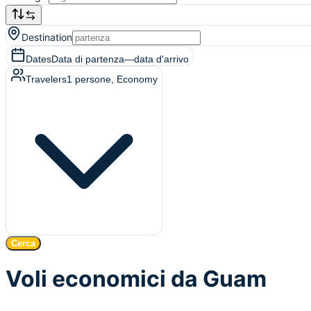
Destination
Dates
Data di partenza
—
data d'arrivo
Travelers
1
persone
, Economy
Cerca
Voli economici da Guam