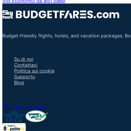
Voli Economici da altri paesi
Budget-friendly flights, hotels, and vacation packages. B
Link Importanti
Su di noi
Contattaci
Politica sui cookie
Supporto
Blog
Parla con un Agente
+1 805 618 2115