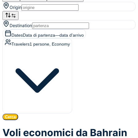
Origin
Destination
Dates
Data di partenza
—
data d'arrivo
Travelers
1
persone
, Economy
Cerca
Voli economici da Bahrain