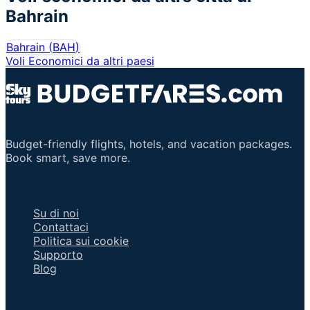
Bahrain
Bahrain
(
BAH
)
Voli Economici da altri paesi
Budget-friendly flights, hotels, and vacation packages.
Book smart, save more.
Link Importanti
Su di noi
Contattaci
Politica sui cookie
Supporto
Blog
Parla con un Agente