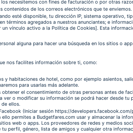
los necesitemos con fines de facturación o por otras razon
os contenidos de los correos electrónicos que te enviemos.
ndo esté disponible, tu dirección IP, sistema operativo, ti
n en términos agregados a nuestros anunciantes; e informa
r un vínculo activo a la Política de Cookies]. Esta informac
rsonal alguna para hacer una búsqueda en los sitios o ap
e nos facilites información sobre ti, como:
s y habitaciones de hotel, como por ejemplo asientos, sali
naremos para usarlas más adelante.
obtener el consentimiento de otras personas antes de facil
a ver o modificar su información se podrá hacer desde tu pe
de ellos.
e Facebook (Iniciar sesión https://developers.facebook.com
 ello permites a Budgetfares.com usar y almacenar la inform
s sitios web o apps. Los proveedores de redes y medios so
de tu perfil, género, lista de amigos y cualquier otra info