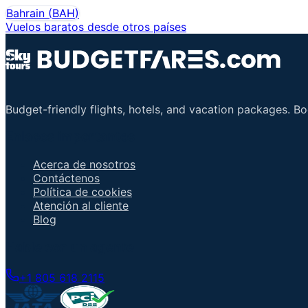
Bahrain
(
BAH
)
Vuelos baratos desde otros países
Budget-friendly flights, hotels, and vacation packages. B
Enlaces importantes
Acerca de nosotros
Contáctenos
Política de cookies
Atención al cliente
Blog
Hable con un agente
+1 805 618 2115