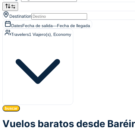
Destination
Dates
Fecha de salida
—
Fecha de llegada
Travelers
1
Viajero(s)
, Economy
buscar
Vuelos baratos desde Baréi