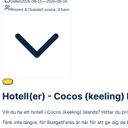
Dates
2026-08-15
—
2026-08-16
Rooms & Guests
2
vuxna
,
0
barn
sök
Hotell(er) - Cocos (keeling)
Vill du ha ett hotell i Cocos (keeling) Islands? Hittar du p
Tänk inte längre, för BudgetFares är här för att ge dig de 