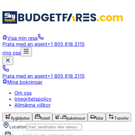
Visa min resa
Prata med en agent
+1 805 618 2115
ring oss
Prata med en agent
+1 805 618 2115
Mina bokningar
Om oss
Integritetspolicy
Allmänna villkor
flygbiljetter
hotell
+
paketresor
bilar
Transfer
Location