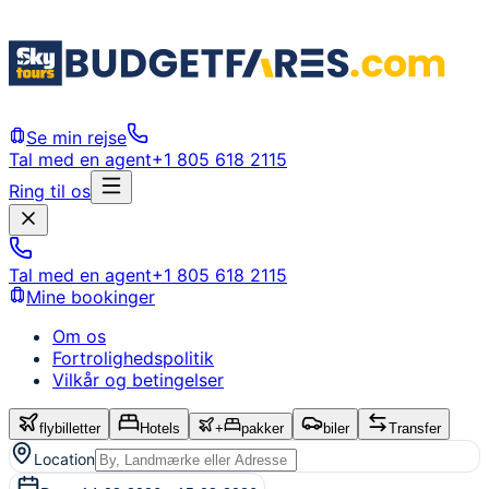
Se min rejse
Tal med en agent
+1 805 618 2115
Ring til os
Tal med en agent
+1 805 618 2115
Mine bookinger
Om os
Fortrolighedspolitik
Vilkår og betingelser
flybilletter
Hotels
+
pakker
biler
Transfer
Location