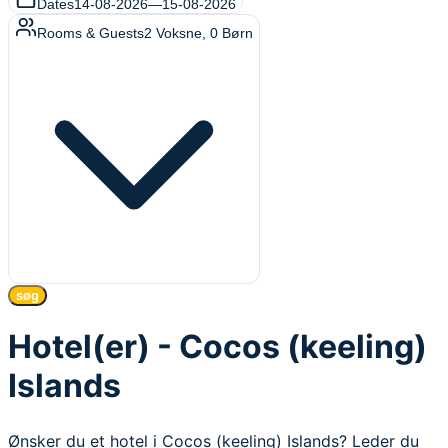
Dates
14-08-2026
—
15-08-2026
Rooms & Guests
2
Voksne
,
0
Børn
søg
Hotel(er) - Cocos (keeling)
Islands
Ønsker du et hotel i Cocos (keeling) Islands? Leder du