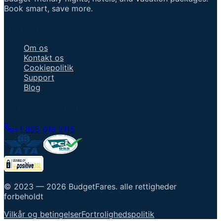
Book smart, save more.
Vigtige links
Om os
Kontakt os
Cookiepolitik
Support
Blog
Tal med en agent
+1 805 618 2115
© 2023 —
2026
BudgetFares
.
alle rettigheder
forbeholdt
Vilkår og betingelser
Fortrolighedspolitik