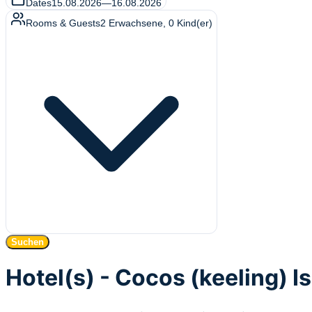
Dates
15.08.2026
—
16.08.2026
Rooms & Guests
2
Erwachsene
,
0
Kind(er)
Suchen
Hotel(s) - Cocos (keeling) I