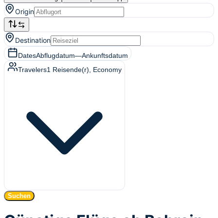
Origin
Destination
Dates
Abflugdatum
—
Ankunftsdatum
Travelers
1
Reisende(r)
, Economy
Suchen